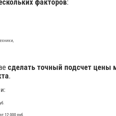
нескольких факторов
:
ехники,
чае
сделать точный подсчет цены 
кта
.
и:
уб.
т 12.000 руб.