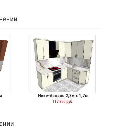
нении
м
Нике-Аворио 2,3м х 1,7м
117.850 руб.
ении